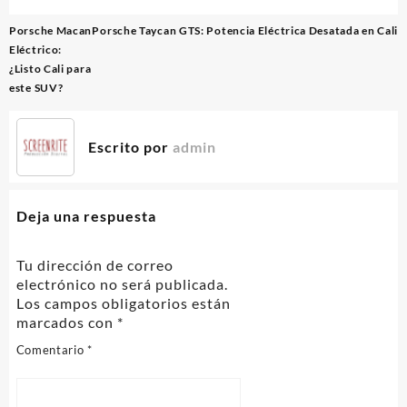
Navegación
Porsche Macan
Porsche Taycan GTS: Potencia Eléctrica Desatada en Cali
de
Eléctrico:
entradas
¿Listo Cali para
este SUV?
Escrito por
admin
Deja una respuesta
Tu dirección de correo
electrónico no será publicada.
Los campos obligatorios están
marcados con
*
Comentario
*