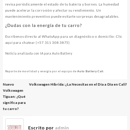
revisa periódicamente el estado de tu batería y bornes. La humedad
puede acelerar la corrosión y afectar su rendimiento. Un
mantenimiento preventivo puede evitarte sorpresas desagradables.
¿Dudas con la energía de tu carro?
Escríbenos directo al WhatsApp para un diagnóstico o domicilio:
Clic
aquí para chatear (+57 311 308 3875)
Noticia analizada con IA para Auto Battery
Reporte de movilidad y energía por el equipo de
Auto Battery Cali
.
Navegación
Nuevo
Volkswagen Híbrida: ¿La Necesitas en el Día a Día en Cali?
de
Volkswagen
entradas
Tiguan: ¿Qué
significa para
tu carro?
Escrito por
admin